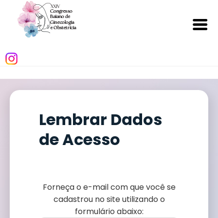
Home
Sobre o evento
Comissões
Inscrição
Lembrar Dados
Convidados
Trabalhos
de Acesso
Expositores
Normas gerais
Programação
Local do evento
Envie seu Trabalho
Hospedagem
Forneça o
e-mail
com que você se
Fale Conosco
cadastrou no site utilizando o
formulário abaixo: